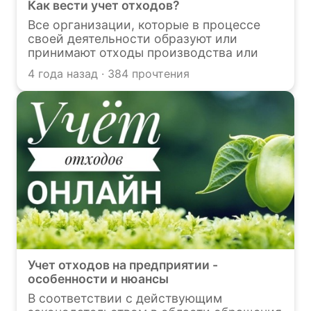
Как вести учет отходов?
Все организации, которые в процессе
своей деятельности образуют или
принимают отходы производства или
потребления, обязаны вести учет этих
4 года назад · 384 прочтения
отходов в соответствии с приказом
Минприроды России от 08.12.2020 N
1028 "Об утверждении Порядка учета в
области обращения с отходами".
Узнайте, как правильно вести учёт
отходов, в этой статье.
Учет отходов на предприятии -
особенности и нюансы
В соответствии с действующим