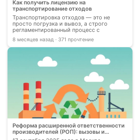
Как получить лицензию на
транспортирование отходов
Транспортировка отходов — это не
просто погрузка и вывоз, а строго
регламентированный процесс с
высокими ставками. Получение лицензии
8 месяцев назад · 371 прочтение
на данную деятельность ― сложная
административная процедура,
вызывающая множество вопросов, с
которыми мы поможем разобраться
Реформа расширенной ответственности
производителей (РОП): вызовы и
перспективы развития отрасли