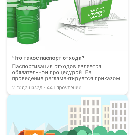
Что такое паспорт отхода?
Паспортизация отходов является
обязательной процедурой. Ее
проведение регламентируется приказом
Минприроды от 08.12.2020г. № 1026 «Об
2 года назад · 441 прочтение
утверждении порядка паспортизации и
типовых форм паспортов отходов I - IV
классов опасности». На отходы, которым
присвоены классы опасности с I по IV
должны быть разработаны паспорта. О
их определении, разработке и
необходимости читайте в этой статье.