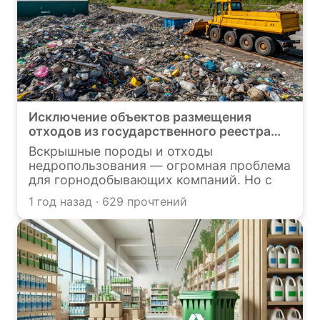
Исключение объектов размещения
отходов из государственного реестра
объектов размещения отходов:
Вскрышные породы и отходы
алгоритм действий, трудности и риски
недропользования — огромная проблема
для недропользователей
для горнодобывающих компаний. Но с
2023 года закон позволяет превратить их
1 год назад · 629 прочтений
из обременения в ресурс: при
соблюдении ряда условий отходы
признаются «не отходами», а объекты их
размещения исключаются из
государственного реестра. Звучит
заманчиво, но на практике
недропользователи сталкиваются с
отказами надзорных органов. Почему