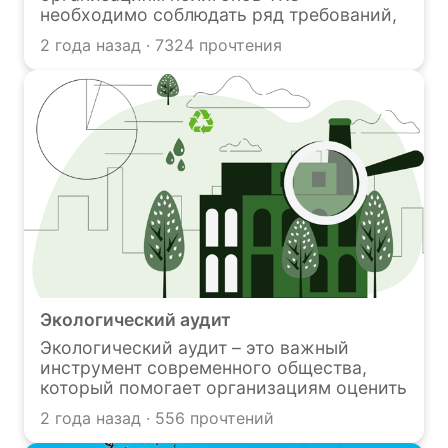
необходимо соблюдать ряд требований,
определенных действующим
2 года назад · 7324 прочтения
экологическим законодательством.
Требования заключаются в соответствии
законодательным нормам устройства
полигона, порядка его эксплуатации,
принимаемых мер по охране
окружающей среды и документации.
Экологический аудит
Экологический аудит – это важный
инструмент современного общества,
который помогает организациям оценить
влияние своей деятельности на
2 года назад · 556 прочтений
окружающую среду. В наше время
вопросы экологии и устойчивого