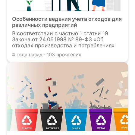
Особенности ведения учета отходов для
различных предприятий
В соответствии с частью 1 статьи 19
Закона от 24.06.1998 № 89-ФЗ «Об
отходах производства и потребления»
индивидуальные предприниматели и
4 года назад · 103 прочтения
юридические лица, осуществляющие
деятельность в области обращения с
отходами, обязаны вести в
установленном порядке учет
образовавшихся, утилизированных,
обезвреженных, переданных другим
лицам или полученных от других лиц, а
также размещенных отходов. О его
особенностях и пойдёт речь в данной
статье.