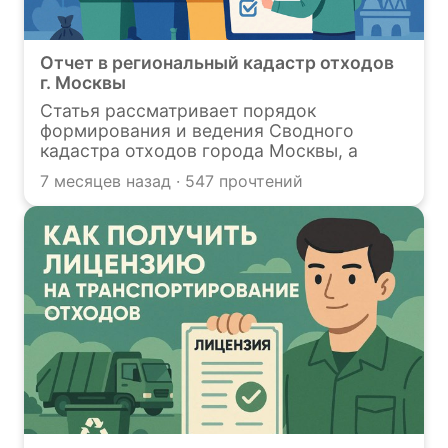
отдельно разобрана ответственность
сторон при обращении с разными
видами отходов.
Отчет в региональный кадастр отходов
г. Москвы
Статья рассматривает порядок
формирования и ведения Сводного
кадастра отходов города Москвы, а
также последние изменения в
7 месяцев назад · 547 прочтений
законодательстве, касающиеся сроков и
формата предоставления отчетности.
Особое внимание уделено работе с
электронной системой АИС СКО, которая
обеспечивает учет и обработку сведений
об отходах. Материал предназначен для
организаций и предпринимателей,
обязанных предоставлять информацию о
производстве и обращении с отходами.