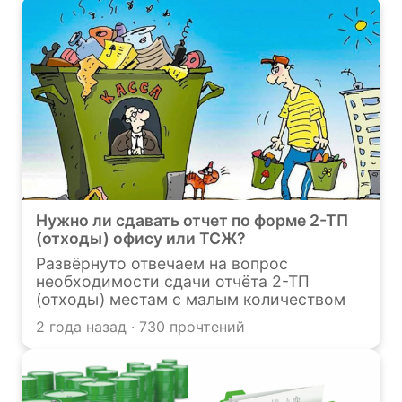
развития становятся все более
актуальными, поэтому проведение
экологического аудита является
неотъемлемой частью ответственного
подхода к бизнесу. В статье разберёмся,
что это, зачем он нужен и как его
проводят
Нужно ли сдавать отчет по форме 2-ТП
(отходы) офису или ТСЖ?
Развёрнуто отвечаем на вопрос
необходимости сдачи отчёта 2-ТП
(отходы) местам с малым количеством
отходов.
2 года назад · 730 прочтений