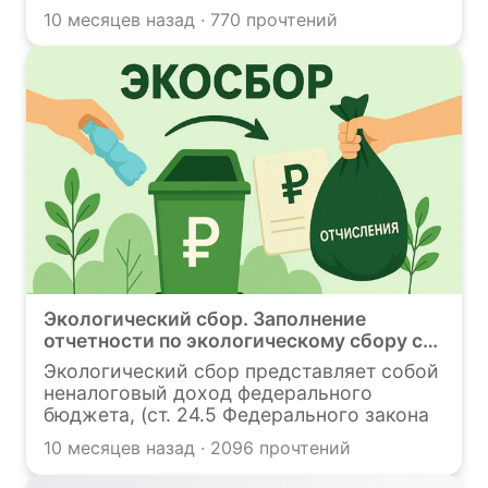
ежегодное предоставление сведений в
10 месяцев назад · 770 прочтений
региональные ведомства по ведению
кадастра отходов. Кадастр
устанавливает процедуры сбора,
обработки, систематизации и
представления информации о видах
отходов, их характеристиках и
технологиях обращения. Несоблюдение
порядка ведения и подачи сведений
влечёт административную
ответственность. В статье вы узнаете,
какие условия выставляют региональные
ведомства, и как грамотно осуществить
подачу отчётности
Экологический сбор. Заполнение
отчетности по экологическому сбору с
актами утилизации
Экологический сбор представляет собой
неналоговый доход федерального
бюджета, (ст. 24.5 Федерального закона
от 24.06.1998 № 89-ФЗ). Данный
10 месяцев назад · 2096 прочтений
механизм был введен в 2015 году с
целью стимулирования переработки