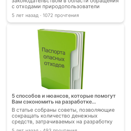
законодательством в области обращения
с отходами природопользователи
обязаны вести учет отходов . Обратим
5 лет назад · 1072 прочтения
внимание на ряд практических и
теоретических проблем, которые могут
возникнуть при заполнении таблиц
данных учета отходов и последующем
заполнении отчетности.
5 способов и нюансов, которые помогут
Вам сэкономить на разработке
паспортов отходов
В статье собраны советы, позволяющие
сокращать количество денежных
средств, затрачиваемых на разработку
паспортов отходов.
5 лет назад · 493 прочтения