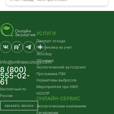
УСЛУГИ
Паспорт отхода
Постановка на учет
Экосбор
Обучение
info@onlineecology.com
Экологический аутсорсинг
8 (800)
555-02-
Программа ПЭК
61
Нормативы выбросов
Мероприятия при НМУ
бесплатный по
НООЛР
России
ОНЛАЙН-СЕРВИС
заказать звонок
Экологическим компаниям
Ритейлерам