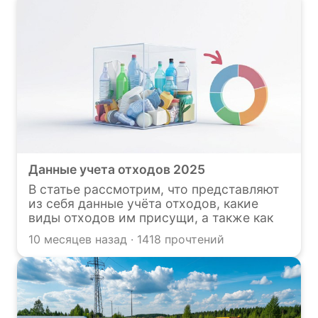
отходов и направлен на формирование
устойчивой системы их утилизации.
Узнайте о нём и заполнению отчётности в
данной статье.
Данные учета отходов 2025
В статье рассмотрим, что представляют
из себя данные учёта отходов, какие
виды отходов им присущи, а также как
ведётся учёт отходов, где используется,
10 месяцев назад · 1418 прочтений
какие таблицы включает и какая
ответственность предусмотрена за его
отсутствие.