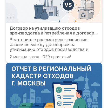
Договор на утилизацию отходов
производства и потребления и договор
на утилизацию отходов в рамках РОП: в
В материале рассмотрены ключевые
чем разница?
различия между договором на
утилизацию отходов производства и
потребления и договором на утилизацию
2 месяца назад · 329 прочтений
отходов в рамках РОП. Основное отличие
заключается в целях заключения
договоров, объектах утилизации и
требованиях к организациям-
утилизаторам. Отходы производства и
потребления связаны с деятельностью
предприятия и требуют соблюдения
правил учета и отчетности, тогда как
РОП распространяется на товары и
упаковку после утраты ими
потребительских свойств. Также