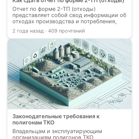
Как сдать отчет по форме 2-ТП (отходы)
Отчет по форме 2-ТП (отходы)
представляет собой свод информации об
отходах производства и потребления,
который подается в территориальный
2 года назад · 409 прочтений
орган Росприроднадзора. В данной
статье мы расскажем об особенностях
формирования отчета, которые должен
учитывать инженер-эколог, а также о
том, где, как и в какие сроки следует
сдавать отчет, чтобы избежать штрафов.
Законодательные требования к
полигонам ТКО
Владельцам и эксплуатирующим
организациям полигонов ТКО